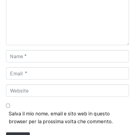
m
e
n
t
*
N
a
m
E
e
m
*
a
W
i
e
l
b
*
s
Salva il mio nome, email e sito web in questo
i
browser per la prossima volta che commento.
t