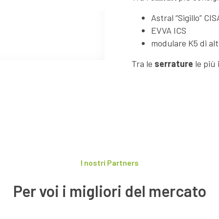
Astral “Sigillo” CIS
EVVA ICS
modulare K5 di al
Tra le
serrature
le più
I nostri Partners
Per voi i migliori del mercato