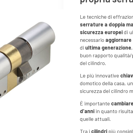
Le tecniche di effrazi
serrature a doppia m
sicurezza europei
di u
necessario
aggiornare
di
ultima generazione
buon rapporto qualità/
del cilindro.
Le più innovative
chiav
domotico della casa, un
sicurezza del cilindro 
È importante
cambiare
d’anni
in quanto risulta
quelle attuali.
Tra i
cilindri
più consigl