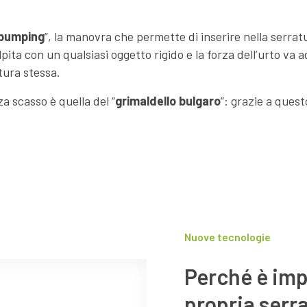
bumping
”, la manovra che permette di inserire nella serra
ita con un qualsiasi oggetto rigido e la forza dell’urto va ad 
tura stessa.
a scasso è quella del “
grimaldello bulgaro
”: grazie a quest
Nuove tecnologie
Perché è imp
propria serr