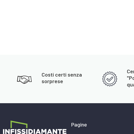
Cer
Costi certi senza
"P
sorprese
qua
Pagine