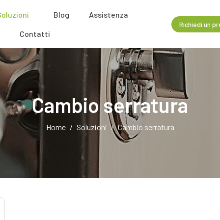
Soluzioni
Blog
Assistenza
Richiedi un p
Contatti
Cambio serratura
Home
Soluzioni
Cambio serratura