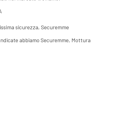
A
tissima sicurezza, Securemme
 indicate abbiamo Securemme, Mottura