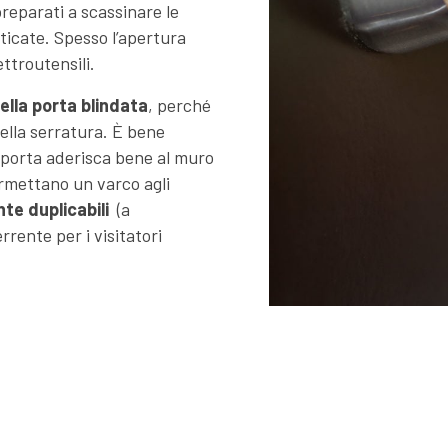
preparati a scassinare le
ticate. Spesso l’apertura
ttroutensili.
ella porta blindata
, perché
della serratura. È bene
la porta aderisca bene al muro
ermettano un varco agli
te duplicabili
(a
rente per i visitatori