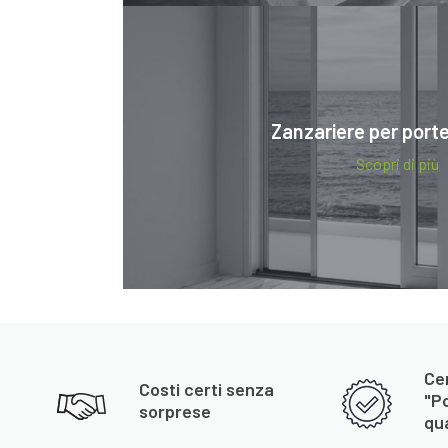
Zanzariere per porte
Scopri di più
Cer
Costi certi senza
"P
sorprese
qua