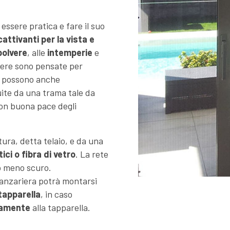
 essere pratica e fare il suo
attivanti per la vista e
polvere
, alle
intemperie
e
iere sono pensate per
o possono anche
ite da una trama tale da
con buona pace degli
ura, detta telaio, e da una
ici o fibra di vetro
. La rete
 o meno scuro.
zanzariera potrà montarsi
tapparella
, in caso
amente
alla tapparella.