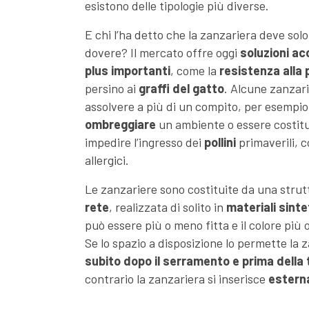
esistono delle tipologie più diverse.
E chi l’ha detto che la zanzariera deve solo
dovere? Il mercato offre oggi
soluzioni acc
plus importanti
, come la
resistenza alla 
persino ai
graffi del gatto
. Alcune zanzar
assolvere a più di un compito, per esempi
ombreggiare
un ambiente o essere costitu
impedire l’ingresso dei
pollini
primaverili, 
allergici.
Le zanzariere sono costituite da una strutt
rete
, realizzata di solito in
materiali sintet
può essere più o meno fitta e il colore più
Se lo spazio a disposizione lo permette la 
subito dopo il serramento e prima della 
contrario la zanzariera si inserisce
estern