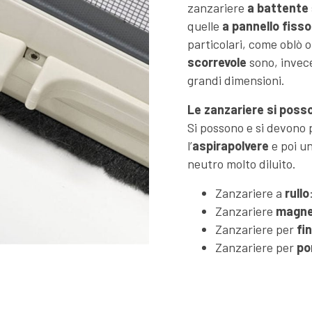
zanzariere
a battente
quelle
a pannello fisso
particolari, come oblò 
scorrevole
sono, invece
grandi dimensioni.
Le zanzariere si poss
Si possono e si devono
l’
aspirapolvere
e poi u
neutro molto diluito.
Zanzariere a
rullo
Zanzariere
magne
Zanzariere per
fi
Zanzariere per
po