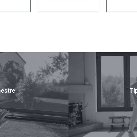
nestre
Ti