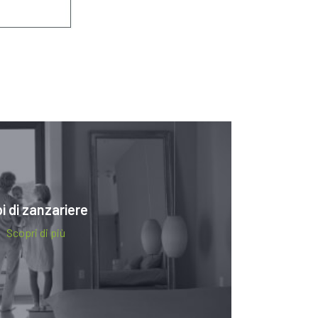
pi di zanzariere
Scopri di più