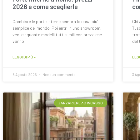
2026 e come sceglierle
co
Cambiare le porte interne sembra la cosa piu’
Chi 
semplice del mondo. Poi entri in uno showroom,
Tusc
vedi cinquanta modelli tutti simili con prezzi che
trat
vanno
del 
LEGGI DI PIÙ »
LEGG
6 Agosto 2026
Nessun commento
3 Ag
ZANZARIERE AD INCASSO