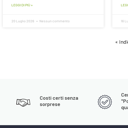
LEGGI DI PIÙ »
LEGG
20 Luglio 2026
Nessun commento
16 L
« Indi
Cer
Costi certi senza
"P
sorprese
qua