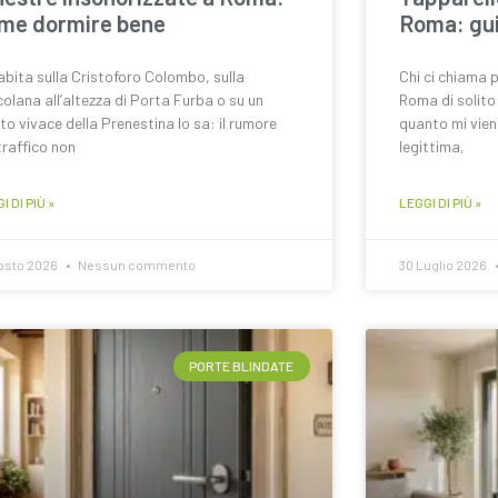
me dormire bene
Roma: gui
abita sulla Cristoforo Colombo, sulla
Chi ci chiama 
olana all’altezza di Porta Furba o su un
Roma di solito
to vivace della Prenestina lo sa: il rumore
quanto mi vien
traffico non
legittima,
I DI PIÙ »
LEGGI DI PIÙ »
osto 2026
Nessun commento
30 Luglio 2026
PORTE BLINDATE