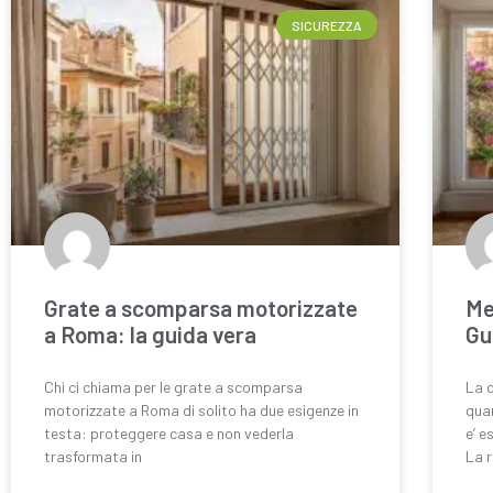
SICUREZZA
Grate a scomparsa motorizzate
Me
a Roma: la guida vera
Gu
Chi ci chiama per le grate a scomparsa
La 
motorizzate a Roma di solito ha due esigenze in
qua
testa: proteggere casa e non vederla
e’ 
trasformata in
La r