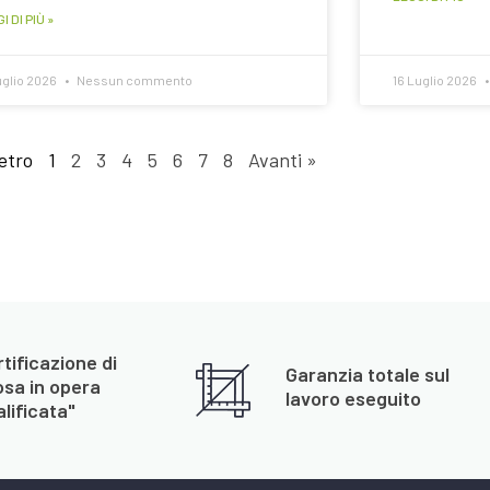
I DI PIÙ »
uglio 2026
Nessun commento
16 Luglio 2026
etro
1
2
3
4
5
6
7
8
Avanti »
tificazione di
Garanzia totale sul
osa in opera
lavoro eseguito
lificata"