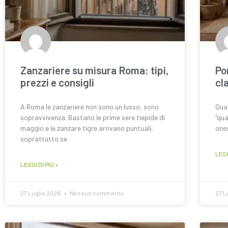
Zanzariere su misura Roma: tipi,
Po
prezzi e consigli
cl
A Roma le zanzariere non sono un lusso, sono
Quan
sopravvivenza. Bastano le prime sere tiepide di
“qua
maggio e le zanzare tigre arrivano puntuali,
ones
soprattutto se
LEGG
LEGGI DI PIÙ »
27 Luglio 2026
Nessun commento
27 L