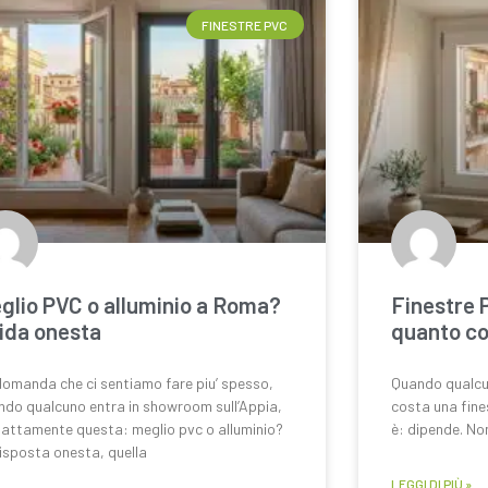
FINESTRE PVC
glio PVC o alluminio a Roma?
Finestre 
ida onesta
quanto c
domanda che ci sentiamo fare piu’ spesso,
Quando qualcun
ndo qualcuno entra in showroom sull’Appia,
costa una fine
esattamente questa: meglio pvc o alluminio?
è: dipende. No
isposta onesta, quella
LEGGI DI PIÙ »