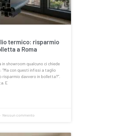
glio termico: risparmio
olletta a Roma
 in showroom qualcuno ci chiede
 “Ma con questi infissi a taglio
 risparmio davvero in bolletta?”.
a. E
Nessun commento