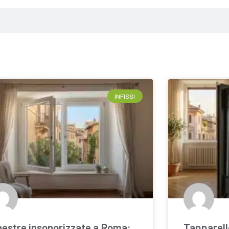
INFISSI
nestre insonorizzate a Roma:
Tapparell