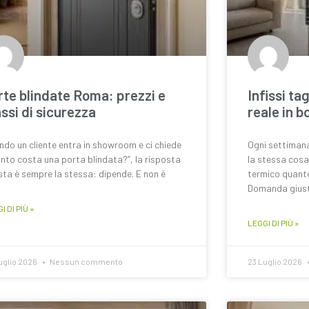
rte blindate Roma: prezzi e
Infissi ta
assi di sicurezza
reale in b
do un cliente entra in showroom e ci chiede
Ogni settimana
nto costa una porta blindata?”, la risposta
la stessa cosa:
ta è sempre la stessa: dipende. E non è
termico quanto
Domanda giust
I DI PIÙ »
LEGGI DI PIÙ »
uglio 2026
Nessun commento
23 Luglio 2026