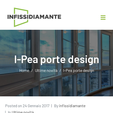
I-Pea porte design
Home
Ultime novità
I-Pea porte design
Posted on
24 Gennaio 2017
By
infissidiamante
In
Ultime novità