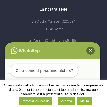
La nostra sede
Via Appia Pignatelli 320/324
00178 Roma
Lun-Ven 9:30-13:00 / 15:30-19:00
Sab 9:30-13:00
★★★★★ 4,9 · 112 recensioni Google
Leggi le recensioni →
Ciao come ti possiamo aiutare?
Questo sito web utilizza i cookie per migliorare la tua esperienza
d'uso. Supponiamo che ciò sia di tuo gradimento, ma puoi
© 2020 Infissi Diamante Srls – P.IVA 13234991001. Tutti i diritti riservati
cambiare la tua preferenza, se lo desideri.
Apri chat
–
Privacy
Impostazioni cookie
Accetta
Rifiuta