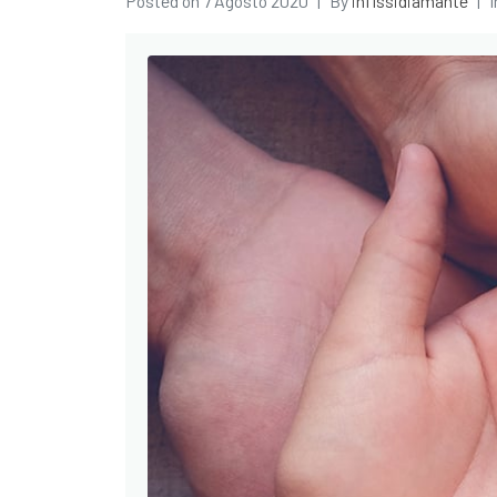
Posted on
7 Agosto 2020
By
infissidiamante
I