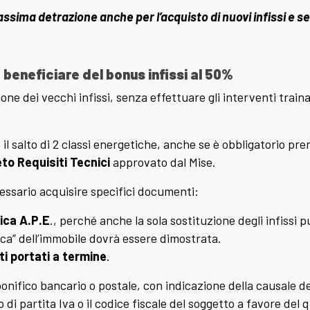
ssima detrazione anche per l’acquisto di nuovi infissi e s
beneficiare del bonus infissi al 50%
zione dei vecchi infissi, senza effettuare gli interventi trai
l salto di 2 classi energetiche, anche se è obbligatorio pr
to Requisiti Tecnici
approvato dal Mise.
essario acquisire specifici documenti:
ica A.P.E
., perché anche la sola sostituzione degli infissi
ica” dell’immobile dovrà essere dimostrata.
i portati a termine
.
onifico bancario o postale, con indicazione della causale de
di partita Iva o il codice fiscale del soggetto a favore del qu