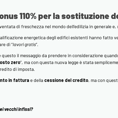
nus 110% per la sostituzione de
entata di freschezza nel mondo dell’edilizia in generale e, nel
ualificazione energetica degli edifici esistenti hanno fatto 
re di “
lavori gratis
”.
 questo il messaggio da prendere in considerazione quando 
costo zero
”, ma con questa nuova legge è stata semplicement
redito di imposta.
nto in fattura
e della
cessione del credito
, ma con questo
i vecchi infissi?