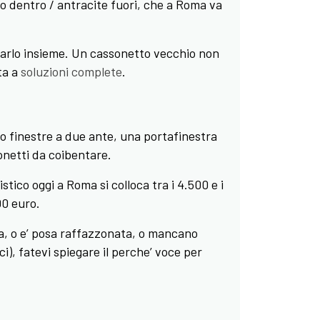
co dentro / antracite fuori, che a Roma va
farlo insieme. Un cassonetto vecchio non
ta a
soluzioni complete
.
o finestre a due ante, una portafinestra
onetti da coibentare.
stico oggi a Roma si colloca tra i 4.500 e i
00 euro.
ta, o e’ posa raffazzonata, o mancano
ci), fatevi spiegare il perche’ voce per