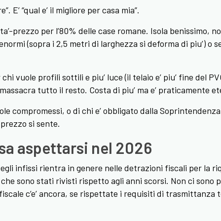
”. E’ “qual e’ il migliore per casa mia”.
ita’-prezzo per l’80% delle case romane. Isola benissimo, 
normi (sopra i 2,5 metri di larghezza si deforma di piu’) o s
chi vuole profili sottili e piu’ luce (il telaio e’ piu’ fine del
massacra tutto il resto. Costa di piu’ ma e’ praticamente et
vuole compromessi, o di chi e’ obbligato dalla Soprintendenza
 prezzo si sente.
sa aspettarsi nel 2026
gli infissi rientra in genere nelle detrazioni fiscali per la r
che sono stati rivisti rispetto agli anni scorsi. Non ci sono p
cale c’e’ ancora, se rispettate i requisiti di trasmittanza t