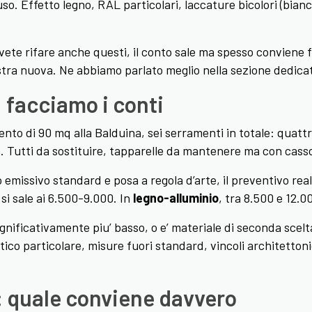
o. Effetto legno, RAL particolari, laccature bicolori (bian
ete rifare anche questi, il conto sale ma spesso conviene 
tra nuova. Ne abbiamo parlato meglio nella sezione dedica
 facciamo i conti
o di 90 mq alla Balduina, sei serramenti in totale: quattr
o. Tutti da sostituire, tapparelle da mantenere ma con cass
 emissivo standard e posa a regola d’arte, il preventivo reali
si sale ai 6.500-9.000. In
legno-alluminio
, tra 8.500 e 12.0
gnificativamente piu’ basso, o e’ materiale di seconda scel
ttico particolare, misure fuori standard, vincoli architettoni
: quale conviene davvero