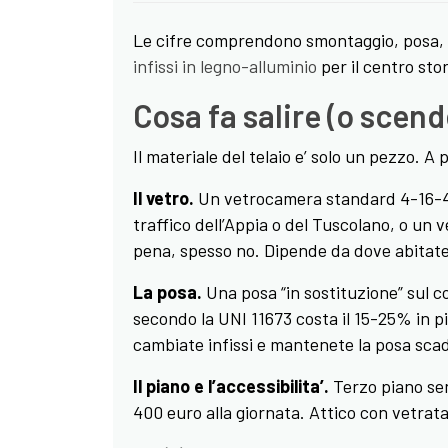
Le cifre comprendono smontaggio, posa, s
infissi in legno-alluminio
per il centro stor
Cosa fa salire (o scend
Il materiale del telaio e’ solo un pezzo. A 
Il vetro.
Un vetrocamera standard 4-16-4 b
traffico dell’Appia o del Tuscolano, o un v
pena, spesso no. Dipende da dove abitate 
La posa.
Una posa “in sostituzione” sul co
secondo la UNI 11673 costa il 15-25% in piu
cambiate infissi e mantenete la posa scad
Il piano e l’accessibilita’.
Terzo piano sen
400 euro alla giornata. Attico con vetrata