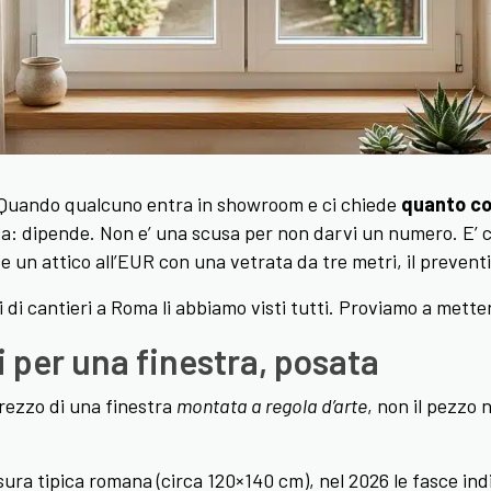
 Quando qualcuno entra in showroom e ci chiede
quanto cos
sa: dipende. Non e’ una scusa per non darvi un numero. E’ c
 un attico all’EUR con una vetrata da tre metri, il prevent
 di cantieri a Roma li abbiamo visti tutti. Proviamo a metterli
i per una finestra, posata
rezzo di una finestra
montata a regola d’arte
, non il pezzo 
ura tipica romana (circa 120×140 cm), nel 2026 le fasce ind