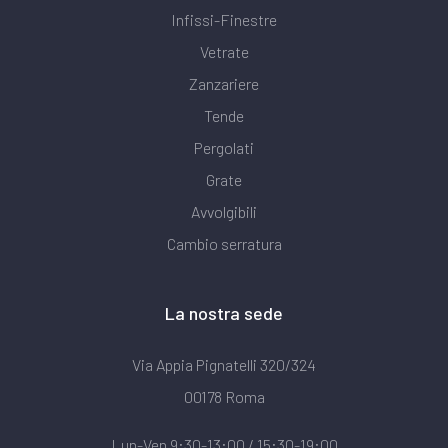
Infissi-Finestre
Vetrate
Zanzariere
Tende
Pergolati
Grate
Avvolgibili
Cambio serratura
La nostra sede
Via Appia Pignatelli 320/324
00178 Roma
Lun-Ven 9:30-13:00 / 15:30-19:00