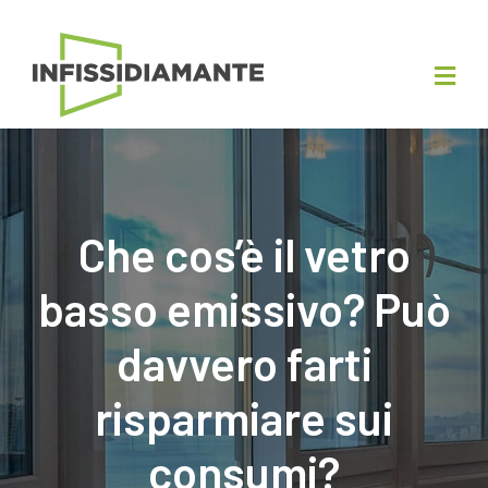
Che cos’è il vetro
basso emissivo? Può
davvero farti
risparmiare sui
consumi?