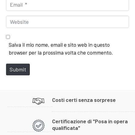
m
E
e
m
*
a
W
i
e
l
b
*
s
Salva il mio nome, email e sito web in questo
i
browser per la prossima volta che commento.
t
e
Submit
Costi certi senza sorprese
Certificazione di "Posa in opera
qualificata"