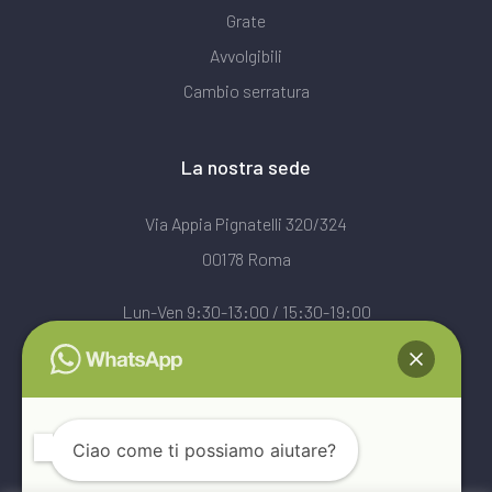
Grate
Avvolgibili
Cambio serratura
La nostra sede
Via Appia Pignatelli 320/324
00178 Roma
Lun-Ven 9:30-13:00 / 15:30-19:00
Sab 9:30-13:00
★★★★★ 4,9 · 112 recensioni Google
Leggi le recensioni →
Ciao come ti possiamo aiutare?