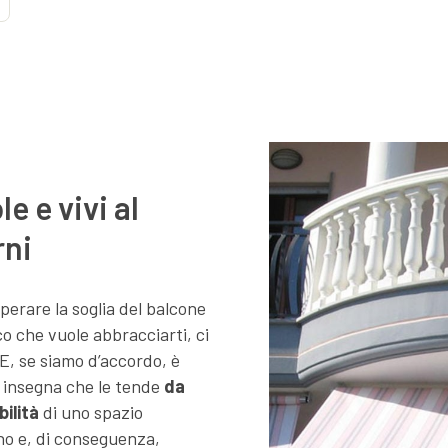
e e vivi al
rni
perare la soglia del balcone
o che vuole abbracciarti, ci
 E, se siamo d’accordo, è
 insegna che le tende
da
bilità
di uno spazio
nno e, di conseguenza,