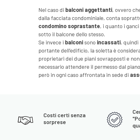
Nel caso di
balconi aggettanti
, ovvero c
dalla facciata condominiale, conta soprattu
condomino soprastante
, i quanto i ganci
sotto il balcone dello stesso.
Se invece i
balconi
sono
incassati
, quindi
portante dell’edificio, la soletta è conside
proprietari dei due piani sovrapposti e no
necessario attendere il permesso dal piano
però in ogni caso affrontata in sede di
ass
Cer
Costi certi senza
"P
sorprese
qua