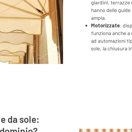
giardini, terrazze
hanno delle guide
ampia.
Motorizzate
: dis
funziona anche a d
ad automazioni tip
sole, la chiusura i
de da sole:
ndominio?