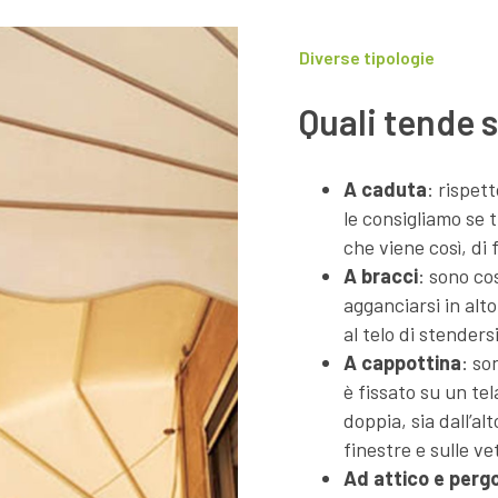
Diverse tipologie
Quali tende 
A caduta
: rispett
le consigliamo se 
che viene così, di
A bracci
: sono co
agganciarsi in alt
al telo di stendersi
A cappottina
: so
è fissato su un t
doppia, sia dall’al
finestre e sulle ve
Ad attico e perg