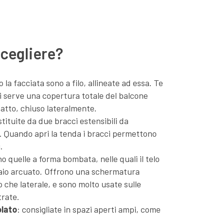
scegliere?
o la facciata sono a filo, allineate ad essa. Te
ti serve una copertura totale del balcone
 fatto, chiuso lateralmente.
stituite da due bracci estensibili da
o. Quando apri la tenda i bracci permettono
.
no quelle a forma bombata, nelle quali il telo
elaio arcuato. Offrono una schermatura
to che laterale, e sono molto usate sulle
trate.
olato
: consigliate in spazi aperti ampi, come